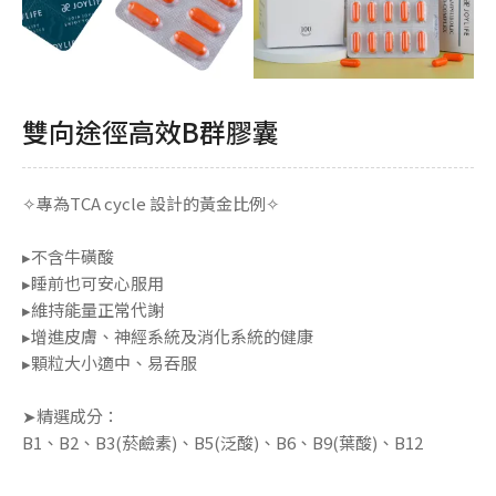
雙向途徑高效B群膠囊
✧專為TCA cycle 設計的黃金比例✧
▸不含牛磺酸
▸睡前也可安心服用
▸維持能量正常代謝
▸增進皮膚、神經系統及消化系統的健康
▸顆粒大小適中、易吞服
➤精選成分：
B1、B2、B3(菸鹼素)、B5(泛酸)、B6、B9(葉酸)、B12