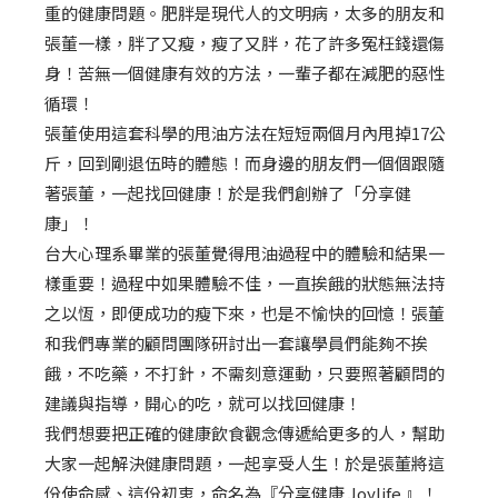
重的健康問題。肥胖是現代人的文明病，太多的朋友和
張董一樣，胖了又瘦，瘦了又胖，花了許多冤枉錢還傷
身！苦無一個健康有效的方法，一輩子都在減肥的惡性
循環！
張董使用這套科學的甩油方法在短短兩個月內甩掉17公
斤，回到剛退伍時的體態！而身邊的朋友們一個個跟隨
著張董，一起找回健康！於是我們創辦了「分享健
康」！
台大心理系畢業的張董覺得甩油過程中的體驗和結果一
樣重要！過程中如果體驗不佳，一直挨餓的狀態無法持
之以恆，即便成功的瘦下來，也是不愉快的回憶！張董
和我們專業的顧問團隊研討出一套讓學員們能夠不挨
餓，不吃藥，不打針，不需刻意運動，只要照著顧問的
建議與指導，開心的吃，就可以找回健康！
我們想要把正確的健康飲食觀念傳遞給更多的人，幫助
大家一起解決健康問題，一起享受人生！於是張董將這
份使命感、這份初衷，命名為『分享健康 Joylife 』！