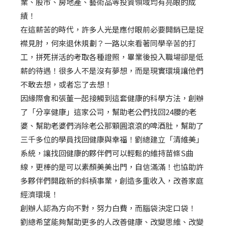
業、股市、房地產、藝術品等投資領域均有亮眼的成
績！
在這薪苦的時代，許多人光是應付眼前必要開銷已是捉
襟見肘，何來退休規劃？一路以來看著同學辛苦的打
工，拼死拼活的考取各種證照，畢業後投入職場卻是低
薪的待遇！很多人不是沒有夢想，而是現實環境讓他們
不敢去想，或者忘了去想！
因緣際會和張董一起接觸到這套健康的科學方法，創辦
了「分享健康」這家公司，幫助老公們找回24腰的老
婆、幫助老婆們消除老公那顆圓滾滾的啤酒肚，幫助了
三千多位的學員找回健康與幸福！劉總建立「清維美」
系統，讓找回健康的夥伴們可以輕鬆的維持苗條S曲
線，更棒的是可以素顏美美出門，自信滿滿！也協助許
多夥伴們開啟新的斜槓事業，創造多重收入，改善家庭
經濟環境！
創辦人認為方向不對，努力白費，而腦袋決定口袋！
劉總希望能夠幫助更多的人改善健康、改變思維、改變